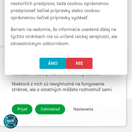
neskorších predpisov, teda osobou oprávnenou
predpisovať liečivé prípravky alebo osobou
oprávnenou liečivé prípravky vydávať.
Beriem na vedomie, že informácie uvedené ďalej na
týchto stránkach nie sú určené laickej verejnosti, ale
zdravotníckym odborníkom.
Materiály na
E-health
Nastavenie súborov cookie
ÁNO
NIE
stiahnutie
Na našom webe používame súbory cookie.
Niektoré z nich sú nevyhnutné na fungovanie
stránok, ale o ostatných môžete rozhodnúť sami.
© 2026 MEDICAL TRIBUNE CZ, s.r.o. |
Partner projektu Teva
Prijať
Odmietnuť
Nastavenia
Pharmaceuticals CR, s.r.o.
|
Hlásenie nežiaducich reakcií
|
Vyhlásenie o
cookies
|
Zásady ochrany osobných údajov
|
Podmienky používania
|
Kontakt
| Fotografie sú ilustračné, všetky zobrazené osoby sú modely |
Prehlásenie spoločnosti TEVA