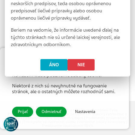
neskorších predpisov, teda osobou oprávnenou
predpisovať liečivé prípravky alebo osobou
oprávnenou liečivé prípravky vydávať.
Beriem na vedomie, že informácie uvedené ďalej na
týchto stránkach nie sú určené laickej verejnosti, ale
zdravotníckym odborníkom.
Farmakologická
Právní poradna
Nastavenie súborov cookie
ÁNO
NIE
poradna
Na našom webe používame súbory cookie.
Niektoré z nich sú nevyhnutné na fungovanie
stránok, ale o ostatných môžete rozhodnúť sami.
© 2026 MEDICAL TRIBUNE CZ, s.r.o. |
Partner projektu Teva
Prijať
Odmietnuť
Nastavenia
Pharmaceuticals CR, s.r.o.
|
Hlásenie nežiaducich reakcií
|
Vyhlásenie o
cookies
|
Zásady ochrany osobných údajov
|
Podmienky používania
|
Kontakt
| Fotografie sú ilustračné, všetky zobrazené osoby sú modely |
Prehlásenie spoločnosti TEVA